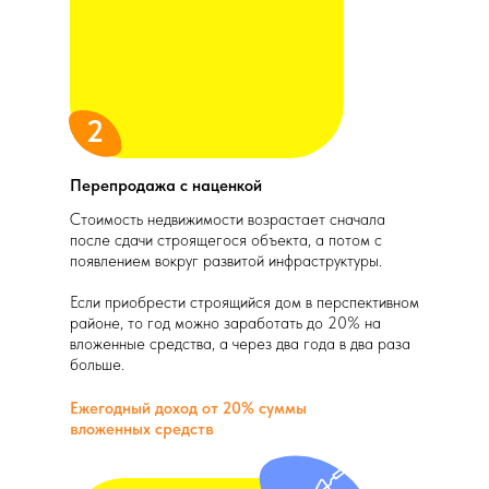
sale@vk.estate
Курск, тц "МегаГринн",
Социальные сети
2 этаж (рядом с МФЦ)
Веселовка, Черноморская 2/3
Любая информация, представленная на данном сайте, носит
информационный характер и не являетсяпубличной офертой,
2
статья 437 ГК РФ.
Политика конфиденциальности
СЗ “ЛЕОН НЕДВИЖИМОСТЬ” 2023
Перепродажа с наценкой
Стоимость недвижимости возрастает сначала
после сдачи строящегося объекта, а потом с
появлением вокруг развитой инфраструктуры.
Если приобрести строящийся дом в перспективном
районе, то год можно заработать до 20% на
вложенные средства, а через два года в два раза
больше.
Ежегодный доход от 20% суммы
вложенных средств